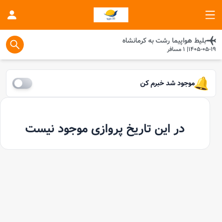
بلیط هواپیما
رشت
به
کرمانشاه
1405-05-19
|
1
مسافر
موجود شد خبرم کن
در این تاریخ پروازی موجود نیست