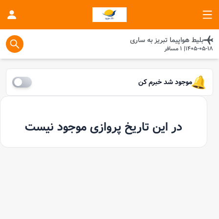
بلیط هواپیما
تبريز
به
ساری
1405-05-18
|
1
مسافر
موجود شد خبرم کن
در این تاریخ پروازی موجود نیست