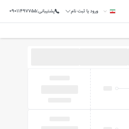
ورود یا ثبت نام
پشتیبانی
:
09011497755
خبرم کن
 نیست