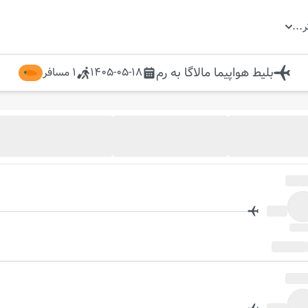
ر
...
بلیط هواپیما
مالاگا
به
رم
1405-05-18
1
مسافر
ل
روز بعد
جود شد خبرم کن
فعال سازی گزینه
"خبرم کن"
از موجود شدن پرواز در این تاریخ مطلع شوید.
در این تاریخ پروازی موجود