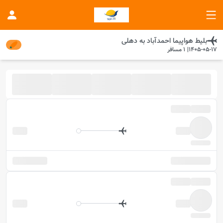
بلیط هواپیما
احمدآباد
به
دهلی
1405-05-17
|
1
مسافر