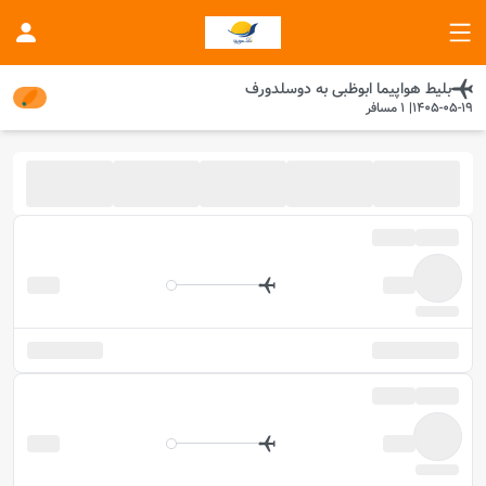
بلیط هواپیما
ابوظبی
به
دوسلدورف
1405-05-19
|
1
مسافر