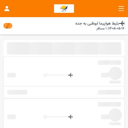
بلیط هواپیما
ابوظبی
به
جده
1405-05-16
|
1
مسافر