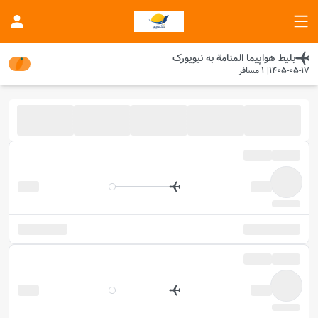
بلیط هواپیما
المنامة
به
نیویورک
1405-05-17
|
1
مسافر