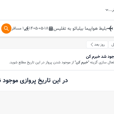
ر
...
بلیط هواپیما
بیلبائو
به
تفلیس
1405-05-18
1
مسافر
ل
روز بعد
جود شد خبرم کن
فعال سازی گزینه
"خبرم کن"
از موجود شدن پرواز در این تاریخ مطلع شوید.
در این تاریخ پروازی موجود