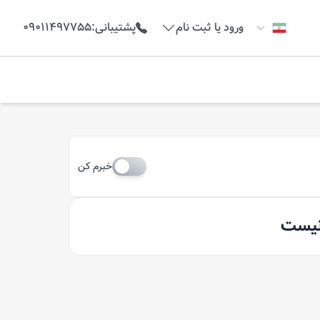
ورود یا ثبت نام
پشتیبانی
:
09011497755
خبرم کن
 نیست