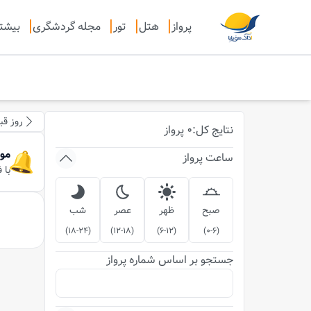
پرواز
هتل
تور
مجله گردشگری
بیشت
روز قب
نتایج
کل
:
0
پرواز
مو
ساعت پرواز
با 
صبح
ظهر
عصر
شب
)
18-24
(
)
12-18
(
)
6-12
(
)
0-6
(
جستجو بر اساس شماره پرواز