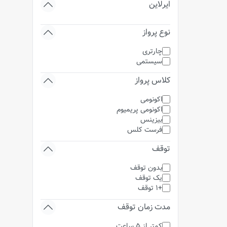
ایرلاین
نوع پرواز
چارتری
سیستمی
کلاس پرواز
اکونومی
اکونومی پریمیوم
بیزینس
فرست کلس
توقف
بدون توقف
یک توقف
+1 توقف
مدت زمان توقف
کمتر از 5 ساعت