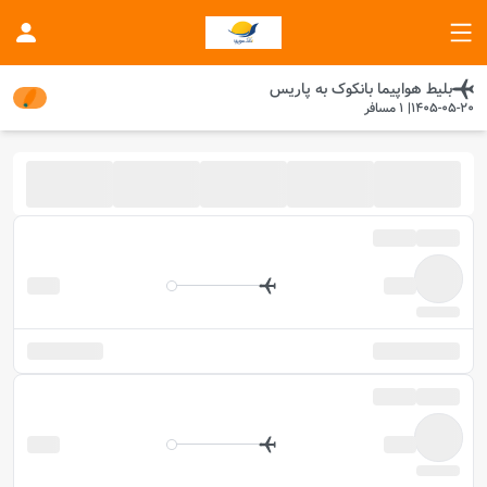
بلیط هواپیما
بانکوک
به
پاریس
1405-05-20
|
1
مسافر