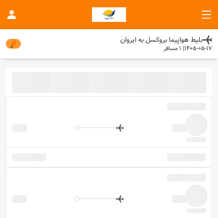
بلیط هواپیما
بروکسل
به
ایروان
1405-05-17
|
1
مسافر