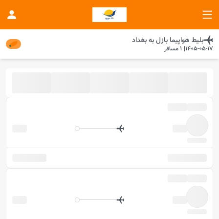
بلیط هواپیما
بازل
به
بغداد
1405-05-17
|
1
مسافر