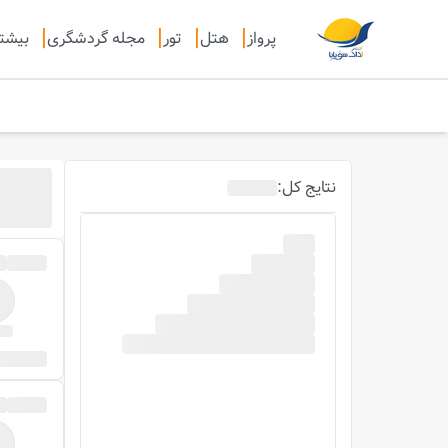
پرواز
هتل
تور
مجله گردشگری
بیشت
نتایج
کل
: