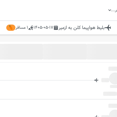
ر
...
بلیط هواپیما
کلن
به
ازمیر
1405-05-17
1
مسافر