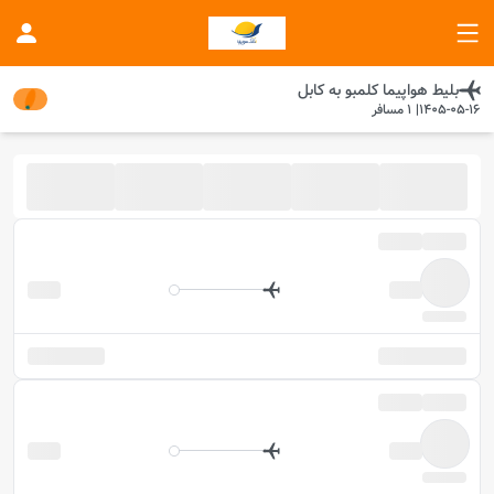
بلیط هواپیما
کلمبو
به
کابل
1405-05-16
|
1
مسافر