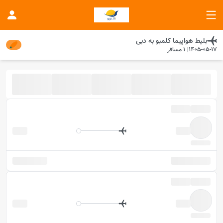
بلیط هواپیما
کلمبو
به
دبی
1405-05-17
|
1
مسافر