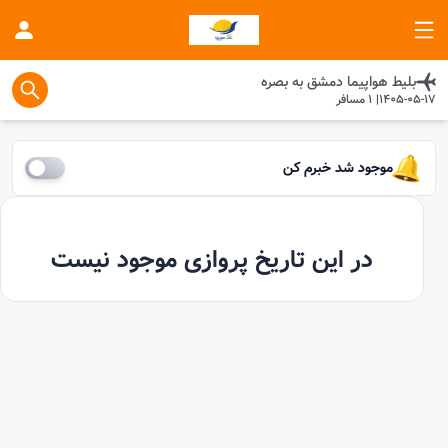
بلیط هواپیما
دمشق
به
بصره
1405-05-17
|
1
مسافر
موجود شد خبرم کن
در این تاریخ پروازی موجود نیست