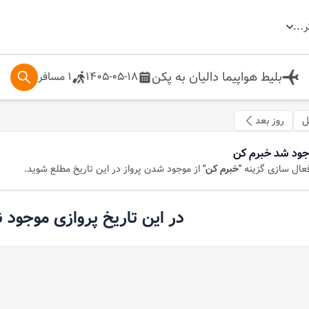
ر
...
بلیط هواپیما
دالیان
به
پکن
1405-05-18
1
مسافر
ل
روز بعد
جود شد خبرم کن
فعال سازی گزینه
"خبرم کن"
از موجود شدن پرواز در این تاریخ مطلع شوید.
در این تاریخ پروازی موجود