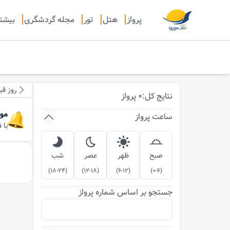
پرواز
هتل
تور
مجله گردشگری
بیشت
روز قب
نتایج
کل
:
0
پرواز
مو
ساعت پرواز
با 
صبح
ظهر
عصر
شب
)
18-24
(
)
12-18
(
)
6-12
(
)
0-6
(
جستجو بر اساس شماره پرواز