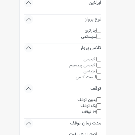
ایرلاین
نوع پرواز
چارتری
سیستمی
کلاس پرواز
اکونومی
اکونومی پریمیوم
بیزینس
فرست کلس
توقف
بدون توقف
یک توقف
+1 توقف
مدت زمان توقف
کمتر از 5 ساعت