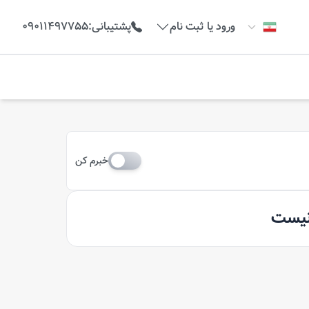
ورود یا ثبت نام
پشتیبانی
:
09011497755
خبرم کن
 نیست