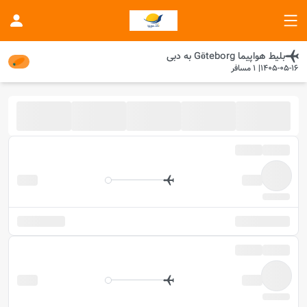
بلیط هواپیما
Göteborg
به
دبی
1405-05-16
|
1
مسافر