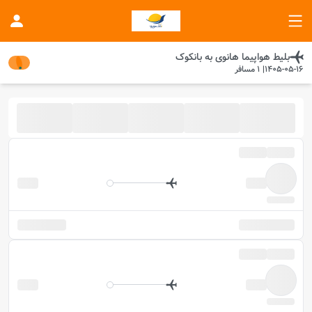
بلیط هواپیما
هانوی
به
بانکوک
1405-05-16
|
1
مسافر