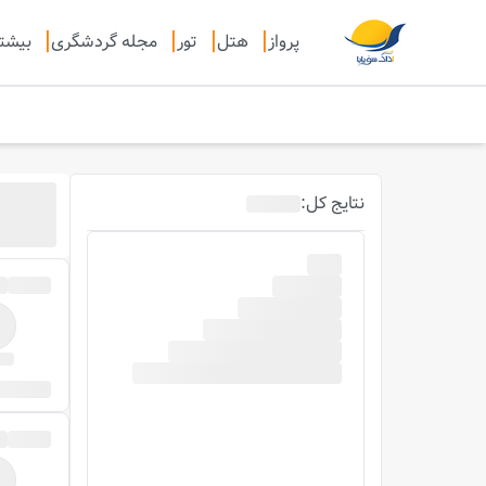
پرواز
هتل
تور
مجله گردشگری
بیشت
نتایج
کل
: