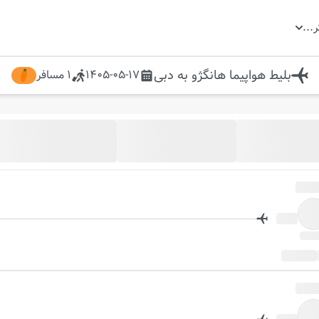
ر
...
بلیط هواپیما
هانگژو
به
دبی
1405-05-17
1
مسافر