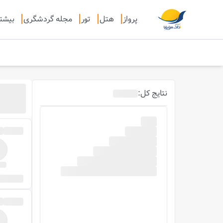
پرواز
هتل
تور
مجله گردشگری
بیشت
نتایج
کل
: