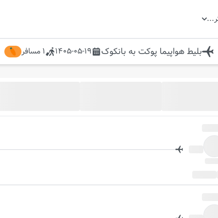
ر
...
بلیط هواپیما
پوکت
به
بانکوک
1405-05-19
1
مسافر