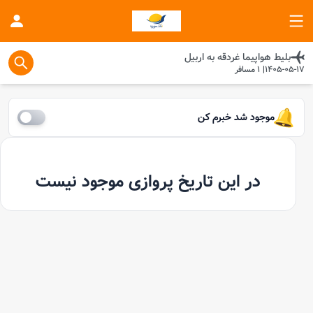
بلیط هواپیما
غردقه
به
اربیل
1405-05-17
|
1
مسافر
موجود شد خبرم کن
در این تاریخ پروازی موجود نیست