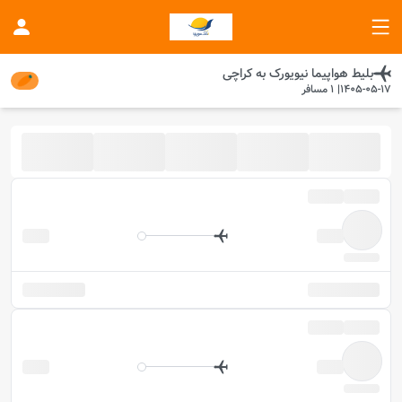
بلیط هواپیما
نیویورک
به
کراچی
1405-05-17
|
1
مسافر