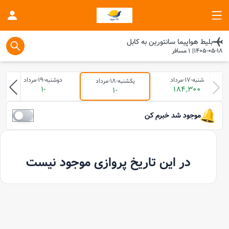
بلیط هواپیما
سانتورین
به
کابل
1405-05-18
|
1
مسافر
شنبه-17-مرداد
دوشنبه-19-مرداد
یکشنبه-18-مرداد
-1
184,300
-1
موجود شد خبرم کن
در این تاریخ پروازی موجود نیست