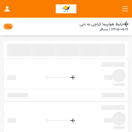
بلیط هواپیما
کراچی
به
دبی
1405-05-16
|
1
مسافر