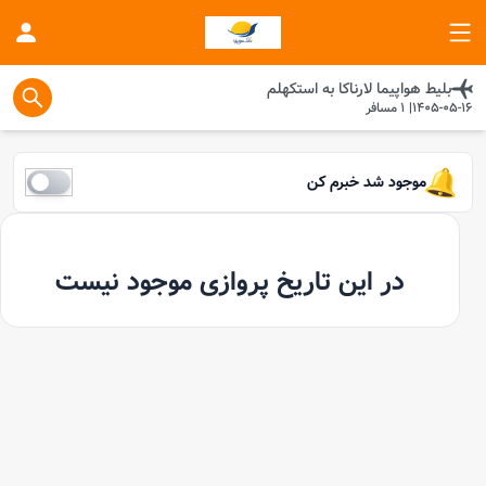
بلیط هواپیما
لارناکا
به
استکهلم
1405-05-16
|
1
مسافر
موجود شد خبرم کن
در این تاریخ پروازی موجود نیست