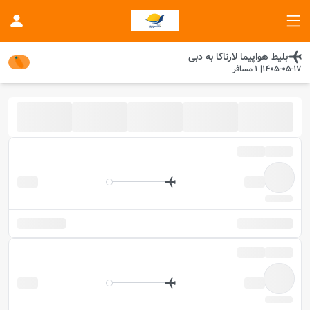
بلیط هواپیما
لارناکا
به
دبی
1405-05-17
|
1
مسافر
موجود شد خبرم کن
در این تاریخ پروازی موجود نیست