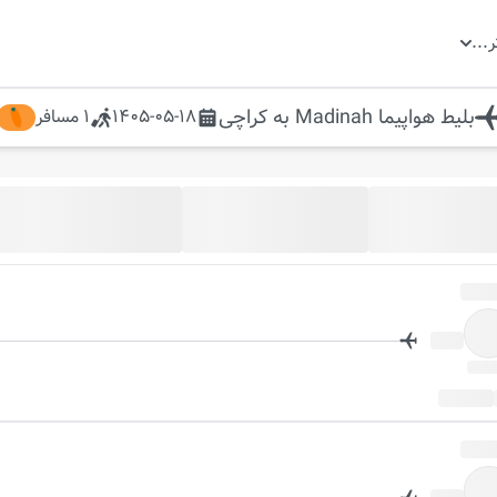
ر
...
بلیط هواپیما
Madinah
به
کراچی
1405-05-18
1
مسافر