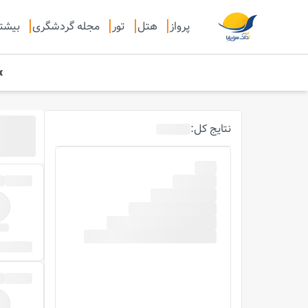
پرواز
هتل
تور
مجله گردشگری
بیشت
نتایج
کل
: