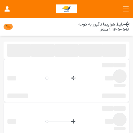
بلیط هواپیما
ناگپور
به
دوحه
1405-05-18
|
1
مسافر