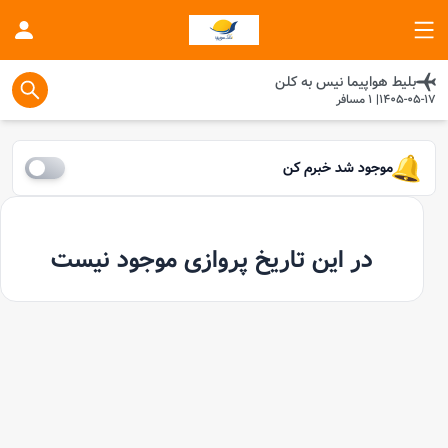
بلیط هواپیما
نیس
به
کلن
1405-05-17
|
1
مسافر
موجود شد خبرم کن
در این تاریخ پروازی موجود نیست