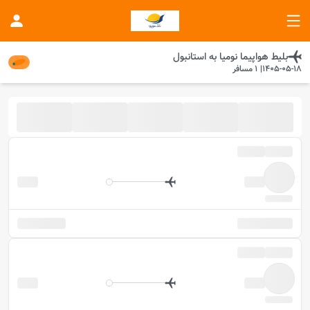
بلیط هواپیما
نومیا
به
استانبول
1405-05-18
|
1
مسافر