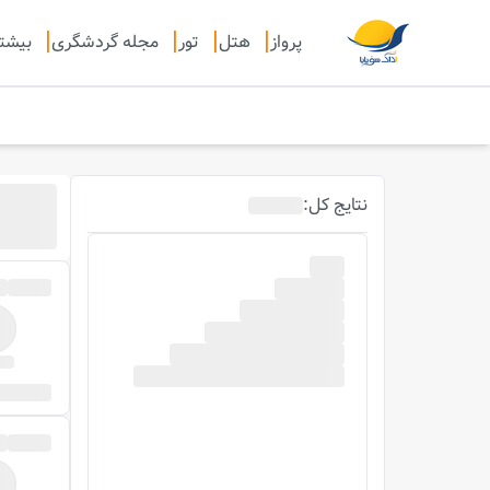
پرواز
هتل
تور
مجله گردشگری
بیشت
نتایج
کل
: