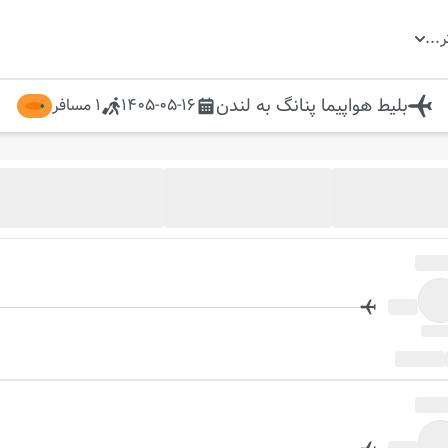
ر
...
بلیط هواپیما
پنانگ
به
لندن
1405-05-16
1
مسافر