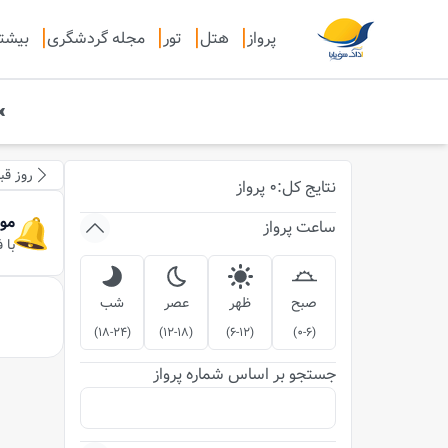
پرواز
هتل
تور
مجله گردشگری
بیشت
روز قب
نتایج
کل
:
0
پرواز
مو
ساعت پرواز
با 
صبح
ظهر
عصر
شب
)
18-24
(
)
12-18
(
)
6-12
(
)
0-6
(
جستجو بر اساس شماره پرواز