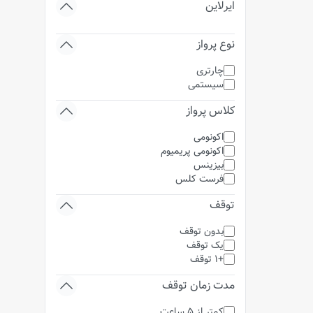
ایرلاین
نوع پرواز
چارتری
سیستمی
کلاس پرواز
اکونومی
اکونومی پریمیوم
بیزینس
فرست کلس
توقف
بدون توقف
یک توقف
+1 توقف
مدت زمان توقف
کمتر از 5 ساعت