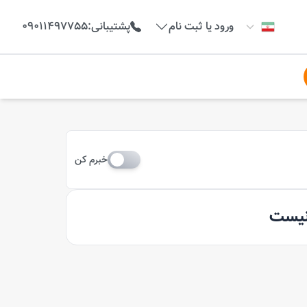
ورود یا ثبت نام
پشتیبانی
:
09011497755
خبرم کن
 نیست