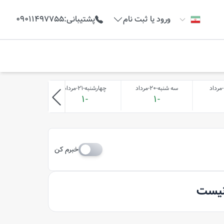
ورود یا ثبت نام
پشتیبانی
:
09011497755
سه شنبه-20-مرداد
چهارشنبه-21-مرداد
پنج شنبه-22-مرداد
-1
-1
-1
خبرم کن
 نیست