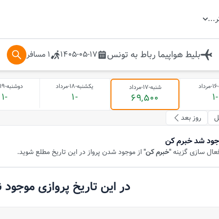
ر
...
بلیط هواپیما
رباط
به
تونس
1405-05-17
1
مسافر
د
یکشنبه-18-مرداد
دوشنبه-19-مرداد
شنبه-17-مرداد
-1
-1
-1
69,500
ل
روز بعد
جود شد خبرم کن
فعال سازی گزینه
"خبرم کن"
از موجود شدن پرواز در این تاریخ مطلع شوید.
در این تاریخ پروازی موجود