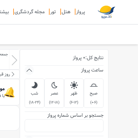
پرواز
هتل
تور
مجله گردشگری
بیشت
جمعه-16-مردا
نتایج
کل
:
0
پرواز
ساعت پرواز
روز قب
مو
صبح
ظهر
عصر
شب
با 
)
18-24
(
)
12-18
(
)
6-12
(
)
0-6
(
جستجو بر اساس شماره پرواز