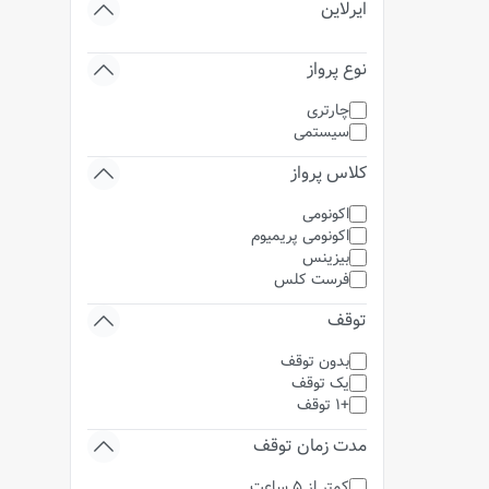
ایرلاین
نوع پرواز
چارتری
سیستمی
کلاس پرواز
اکونومی
اکونومی پریمیوم
بیزینس
فرست کلس
توقف
بدون توقف
یک توقف
+1 توقف
مدت زمان توقف
کمتر از 5 ساعت