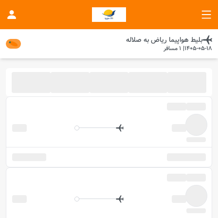
بلیط هواپیما
ریاض
به
صلاله
1405-05-18
|
1
مسافر