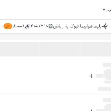
ر
...
بلیط هواپیما
تبوک
به
ریاض
1405-05-18
1
مسافر