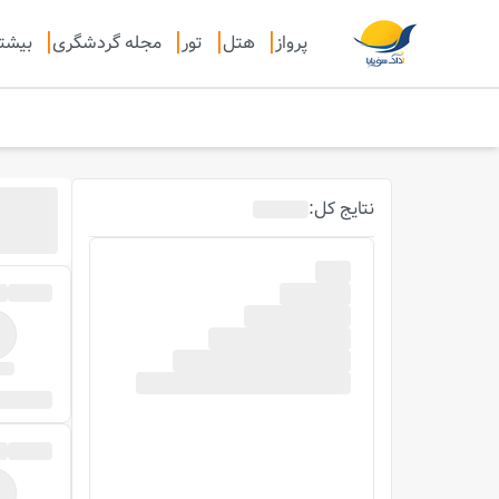
پرواز
هتل
تور
مجله گردشگری
بیشت
نتایج
کل
: