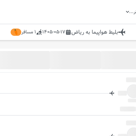
ر
...
بلیط هواپیما
به
ریاض
1405-05-17
1
مسافر