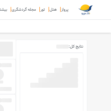
پرواز
هتل
تور
مجله گردشگری
بیشت
نتایج
کل
: