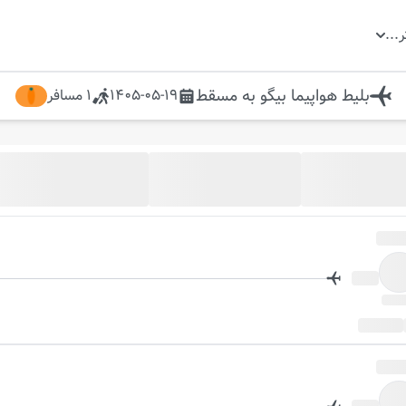
ر
...
بلیط هواپیما
بیگو
به
مسقط
1405-05-19
1
مسافر