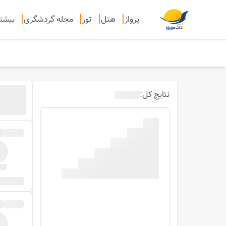
پرواز
هتل
تور
مجله گردشگری
بیشت
نتایج
کل
: