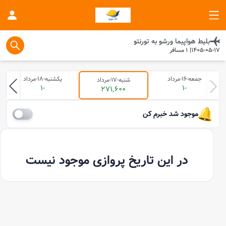
بلیط هواپیما
ورشو
به
تورنتو
1405-05-17
|
1
مسافر
جمعه-16-مرداد
یکشنبه-18-مرداد
شنبه-17-مرداد
-1
-1
271,600
موجود شد خبرم کن
در این تاریخ پروازی موجود نیست