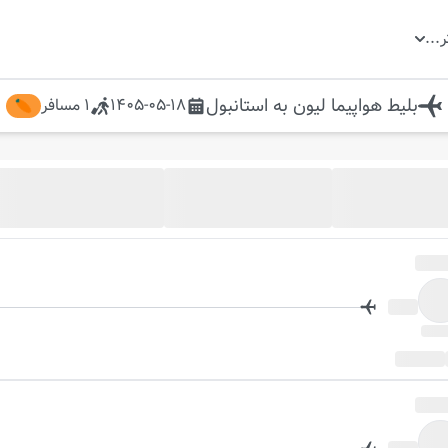
ر
...
بلیط هواپیما
لیون
به
استانبول
1405-05-18
1
مسافر