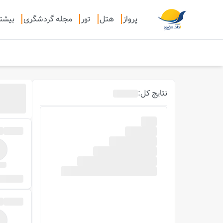
پرواز
هتل
تور
مجله گردشگری
بیشت
نتایج
کل
: