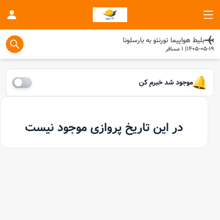
بلیط هواپیما
تورنتو
به
بارسلونا
1405-05-19
|
1
مسافر
موجود شد خبرم کن
در این تاریخ پروازی موجود نیست