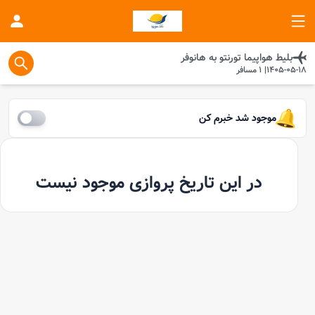
بلیط هواپیما
تورنتو
به
هانوفر
1405-05-18
|
1
مسافر
موجود شد خبرم کن
در این تاریخ پروازی موجود نیست