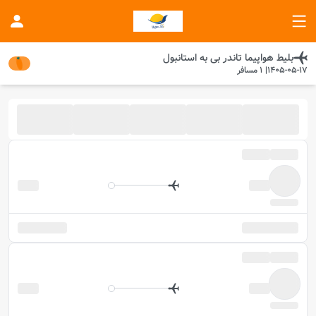
بلیط هواپیما
تاندر بی
به
استانبول
1405-05-17
|
1
مسافر