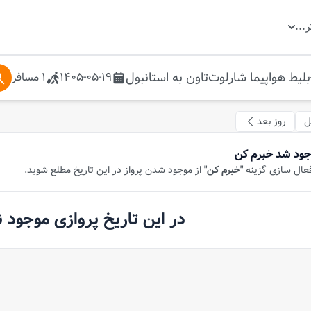
ر
...
بلیط هواپیما
شارلوت‌تاون
به
استانبول
1405-05-19
1
مسافر
ل
روز بعد
جود شد خبرم کن
فعال سازی گزینه
"خبرم کن"
از موجود شدن پرواز در این تاریخ مطلع شوید.
در این تاریخ پروازی موجود