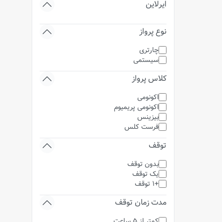
ایرلاین
نوع پرواز
چارتری
سیستمی
کلاس پرواز
اکونومی
اکونومی پریمیوم
بیزینس
فرست کلس
توقف
بدون توقف
یک توقف
+1 توقف
مدت زمان توقف
کمتر از 5 ساعت