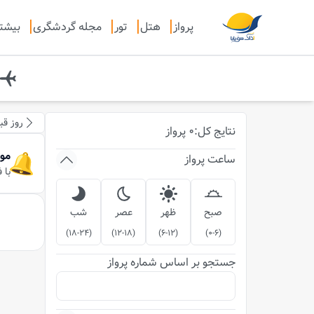
پرواز
هتل
تور
مجله گردشگری
بیشت
روز قب
نتایج
کل
:
0
پرواز
مو
ساعت پرواز
با 
صبح
ظهر
عصر
شب
)
18-24
(
)
12-18
(
)
6-12
(
)
0-6
(
جستجو بر اساس شماره پرواز