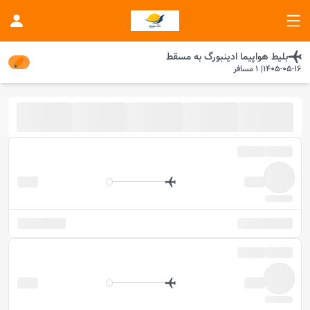
بلیط هواپیما
ادینبورگ
به
مسقط
1405-05-16
|
1
مسافر